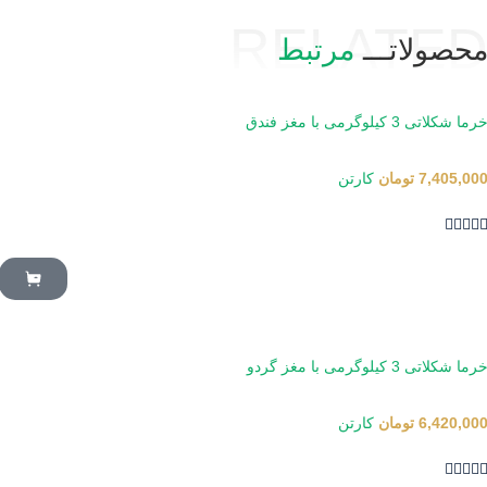
RELATE
حصولاتـــ
مرتبط
رما شکلاتی 3 کیلوگرمی با مغز فندق
7,405,00
تومان
کارتن




رما شکلاتی 3 کیلوگرمی با مغز گردو
6,420,00
تومان
کارتن



