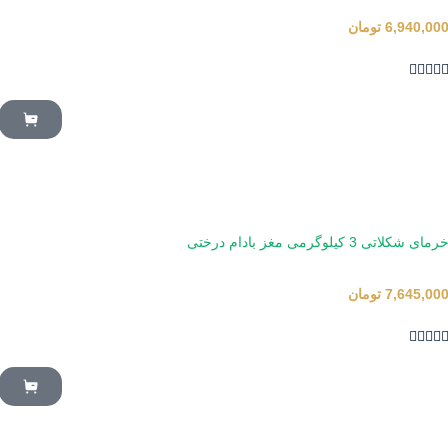
6,940,00
تومان




رمای شکلاتی 3 کیلوگرمی مغز بادام درختی
7,645,00
تومان



