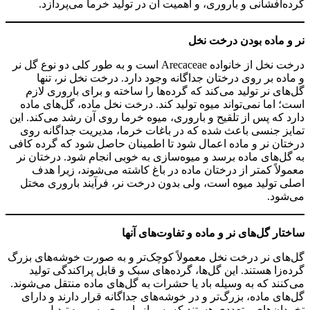
گرده‌افشانی و باروری، و اهمیت آن در تولید خرما می‌پردازد.
نر و ماده بودن درخت نخل
درخت نخل از خانواده Arecaceae است و به طور کلی دو نوع گل نر
و ماده بر روی درختان جداگانه وجود دارد. درخت نخل نر، تنها
گل‌های نر تولید می‌کند که گرده‌ها را ساخته و برای باروری لازم
است؛ اما نمی‌تواند میوه تولید کند. درخت نخل ماده، گل‌های ماده
دارد که پس از تلقیح و باروری، میوه خرما روی آن رشد می‌کند. این
تمایز جنسی باعث شده که در باغات خرما، مدیریت جداگانه روی
درختان نر و ماده اعمال شود تا اطمینان حاصل شود که گرده کافی
به گل‌های ماده برسد و میوه‌سازی به خوبی انجام شود. درختان نر
معمولاً کمتر از درختان ماده در باغ کاشته می‌شوند، زیرا هدف
اصلی تولید میوه است، ولی بدون درخت نر، فرآیند باروری مختل
می‌شود.
ساختار گل‌های نر و ماده و تفاوت‌های آنها
گل‌های نر درخت نخل معمولاً کوچک‌تر و به صورت خوشه‌های بزرگ
گرده‌زا هستند. این گل‌ها، گرده‌های سبک و قابل پراکندگی تولید
می‌کنند که به وسیله باد یا حشرات به گل‌های ماده منتقل می‌شوند.
گل‌های ماده، بزرگ‌تر و در خوشه‌های جداگانه قرار دارند و دارای
تخمدان‌های متعددی هستند که پس از باروری به میوه تبدیل