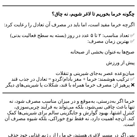
چگونه خرما بخوریم تا لاغر شویم، نه چاق؟
اگرچه خرما مفید است، اما باید در مصرف آن تعادل را رعایت کرد:
✅ تعداد مناسب: ۲ تا ۵ عدد در روز (بسته به سطح فعالیت بدنی)
✅ بهترین زمان مصرف:
صبح‌ها به‌عنوان بخشی از صبحانه
پیش از ورزش
میان‌وعده عصر به‌جای شیرینی و تنقلات
✅ ترکیب هوشمند: خرما + مغز بادام/گردو = تعادل در جذب قند
❌ پرهیز از: مصرف خرما همراه با قند، شکلات یا شیرینی‌های دیگر
خرما اگر به‌درستی، به‌موقع و در میزان مناسب مصرف شود، نه
تنها باعث چاقی نمی‌شود، بلکه می‌تواند به فرآیند چربی‌سوزی،
کنترل اشتها، بهبود گوارش و جایگزینی سالم برای شیرینی‌ها کمک
کند. آن‌چه اهمیت دارد، نه فقط نوع خوراکی، بلکه شیوه مصرف آن
است.
پس اگر در مسیر لاغری هستید، خرما را از رژیم غذایی خود حذف